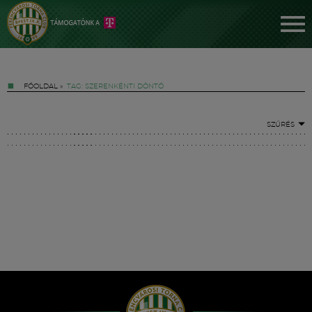
FŐOLDAL
»
TAG: SZERENKÉNTI DÖNTŐ
SZŰRÉS
Jegyek
FM YouTube +
Hírek