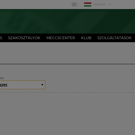
MAGYAR
S
SZAKOSZTÁLYOK
MECCSCENTER
KLUB
SZOLGÁLTATÁSOK
UM
szes