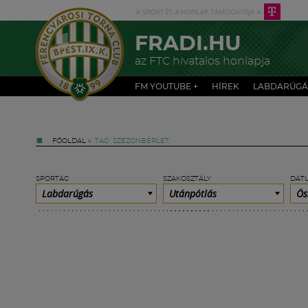
FRADI.HU
az FTC hivatalos honlapja
FM YOUTUBE +
HÍREK
LABDARÚGÁ
FŐOLDAL
»
TAG: SZEZONBÉRLET
SPORTÁG
SZAKOSZTÁLY
DÁT
Labdarúgás
Utánpótlás
Ös