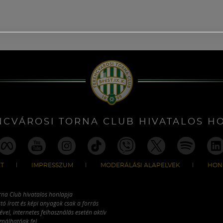
NCVÁROSI TORNA CLUB HIVATALOS H
T
IMPRESSZUM
MODERÁLÁSI ALAPELVEK
HON
rna Club hivatalos honlapja
tó írott és képi anyagok csak a forrás
vel, internetes felhasználás esetén aktív
ználhatóak fel.