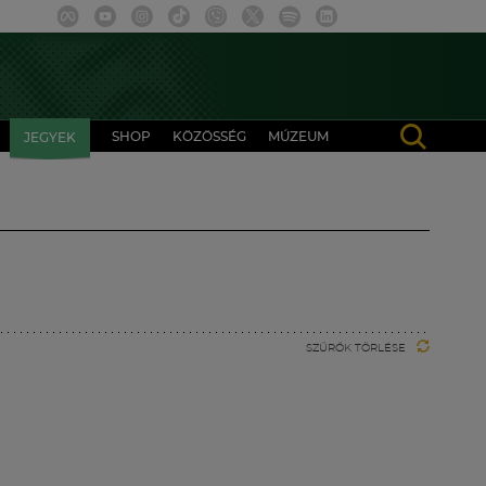
SHOP
KÖZÖSSÉG
MÚZEUM
JEGYEK
SZŰRŐK TÖRLÉSE