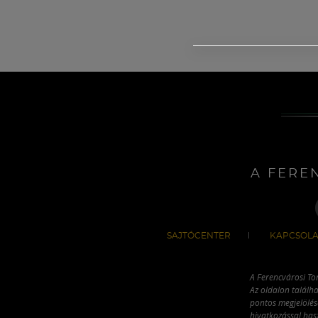
A FERE
SAJTÓCENTER
KAPCSOLA
A Ferencvárosi To
Az oldalon találha
pontos megjelölésé
hivatkozással has