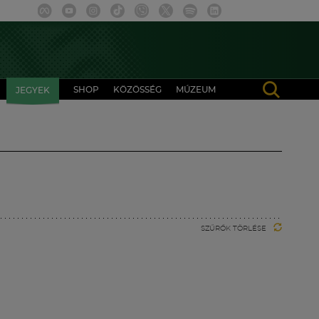
SHOP
KÖZÖSSÉG
MÚZEUM
JEGYEK
SZŰRŐK TÖRLÉSE