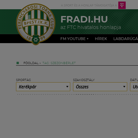
FRADI.HU
az FTC hivatalos honlapja
FM YOUTUBE +
HÍREK
LABDARÚGÁ
FŐOLDAL
»
TAG: SZEZONBÉRLET
SPORTÁG
SZAKOSZTÁLY
DÁT
Kerékpár
Összes
Ut