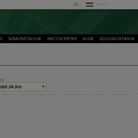
MAGYAR
S
SZAKOSZTÁLYOK
MECCSCENTER
KLUB
SZOLGÁLTATÁSOK
UM
olsó 24 óra