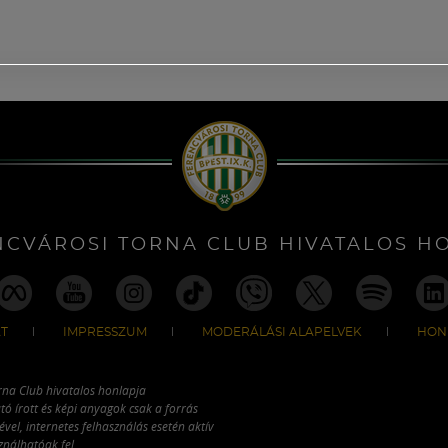
NCVÁROSI TORNA CLUB HIVATALOS H
T
IMPRESSZUM
MODERÁLÁSI ALAPELVEK
HON
rna Club hivatalos honlapja
tó írott és képi anyagok csak a forrás
vel, internetes felhasználás esetén aktív
ználhatóak fel.