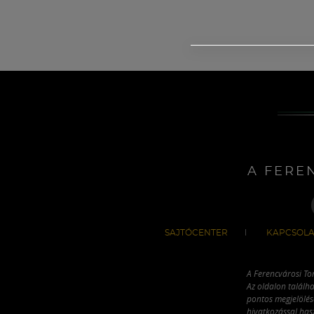
A FERE
SAJTÓCENTER
KAPCSOLA
A Ferencvárosi To
Az oldalon találha
pontos megjelölésé
hivatkozással has