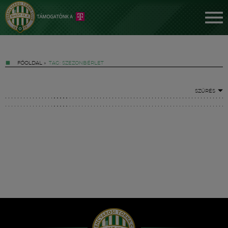
FŐOLDAL
»
TAG: SZEZONBÉRLET
SZŰRÉS
Jegyek
FM YouTube +
Hírek