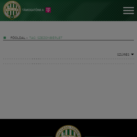
FŐOLDAL
»
TAG: SZEZONBÉRLET
SZŰRÉS
Jegyek
FM YouTube +
Hírek