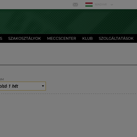
MAGYAR
S
SZAKOSZTÁLYOK
MECCSCENTER
KLUB
SZOLGÁLTATÁSOK
UM
olsó 1 hét