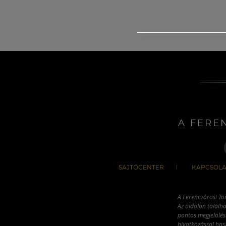
A FERE
SAJTÓCENTER
KAPCSOLA
A Ferencvárosi To
Az oldalon találha
pontos megjelölésé
hivatkozással has