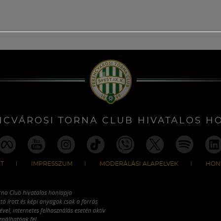
NCVÁROSI TORNA CLUB HIVATALOS H
T
IMPRESSZUM
MODERÁLÁSI ALAPELVEK
HON
rna Club hivatalos honlapja
tó írott és képi anyagok csak a forrás
vel, internetes felhasználás esetén aktív
ználhatóak fel.