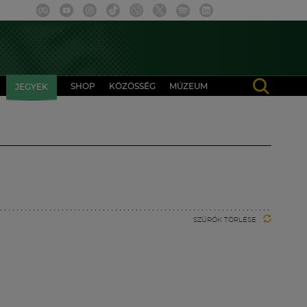
SHOP
KÖZÖSSÉG
MÚZEUM
JEGYEK
SZŰRŐK TÖRLÉSE