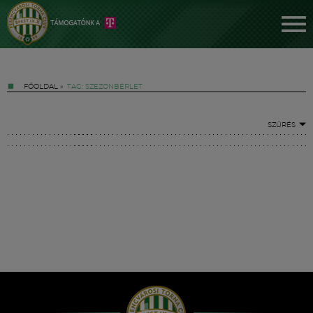
FŐOLDAL
»
TAG: SZEZONBÉRLET
SZŰRÉS
Jegyek
FM YouTube +
Hírek