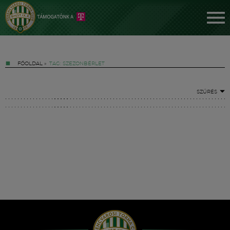
FŐOLDAL
»
TAG: SZEZONBÉRLET
SZŰRÉS
Jegyek
FM YouTube +
Hírek