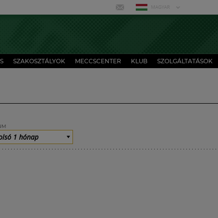
MAGYAR
S
SZAKOSZTÁLYOK
MECCSCENTER
KLUB
SZOLGÁLTATÁSOK
UM
olsó 1 hónap