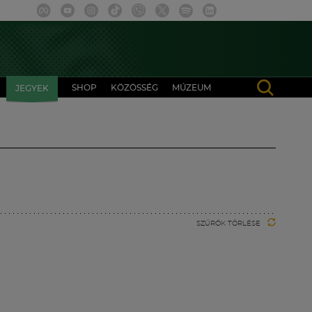
SHOP
KÖZÖSSÉG
MÚZEUM
JEGYEK
SZŰRŐK TÖRLÉSE