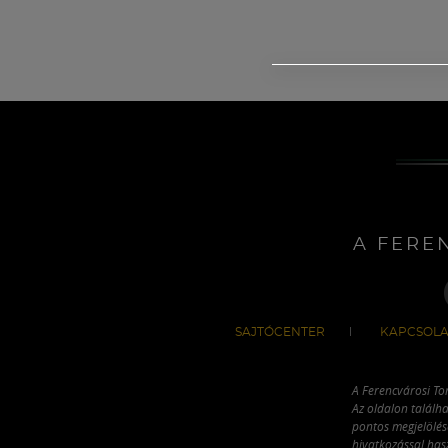
A FERE
SAJTÓCENTER
KAPCSOLA
A Ferencvárosi To
Az oldalon találha
pontos megjelölésé
hivatkozással has