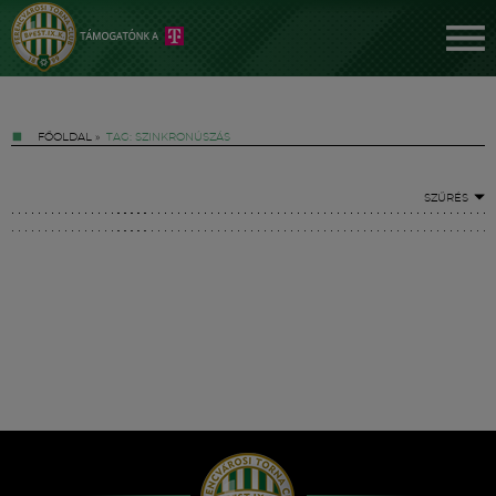
FŐOLDAL
»
TAG: SZINKRONÚSZÁS
SZŰRÉS
Jegyek
FM YouTube +
Hírek