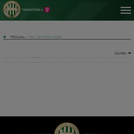
FŐOLDAL
»
TAG: SZINKRONÚSZÁS
SZŰRÉS
Jegyek
FM YouTube +
Hírek