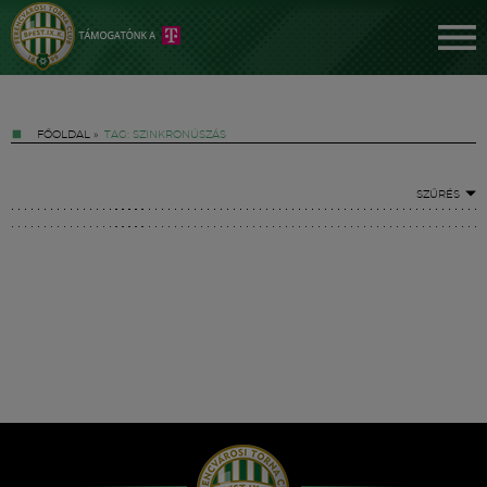
FŐOLDAL
»
TAG: SZINKRONÚSZÁS
SZŰRÉS
Jegyek
FM YouTube +
Hírek