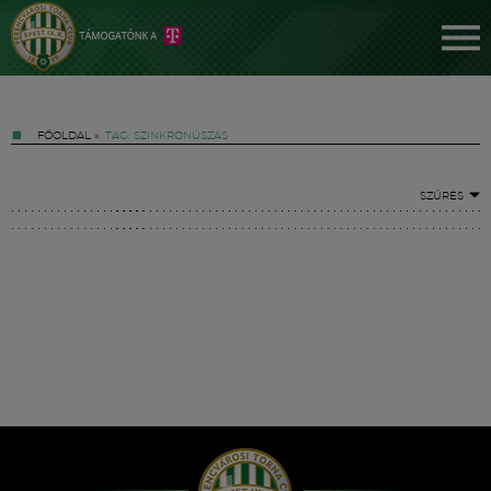
FŐOLDAL
»
TAG: SZINKRONÚSZÁS
SZŰRÉS
Jegyek
FM YouTube +
Hírek