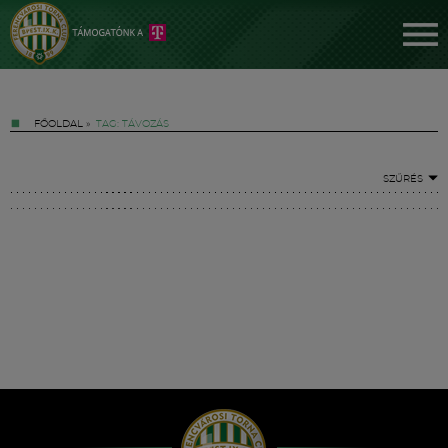
FŐOLDAL
»
TAG: TÁVOZÁS
SZŰRÉS
Jegyek
FM YouTube +
Hírek