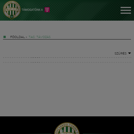
FŐOLDAL
»
TAG: TÁVOZÁS
SZŰRÉS
Jegyek
FM YouTube +
Hírek