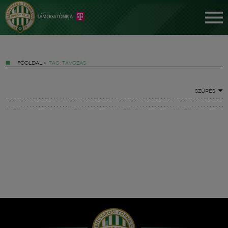
FŐOLDAL
»
TAG: TÁVOZÁS
SZŰRÉS
Jegyek
FM YouTube +
Hírek