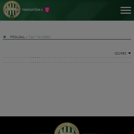
FŐOLDAL
»
TAG: TÁVOZÁS
SZŰRÉS
Jegyek
FM YouTube +
Hírek