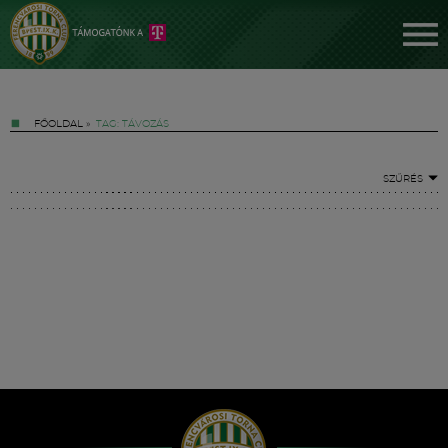
FŐOLDAL
»
TAG: TÁVOZÁS
SZŰRÉS
Jegyek
FM YouTube +
Hírek