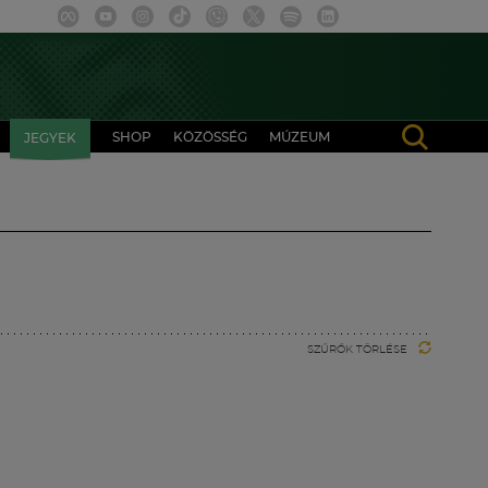
SHOP
KÖZÖSSÉG
MÚZEUM
JEGYEK
SZŰRŐK TÖRLÉSE