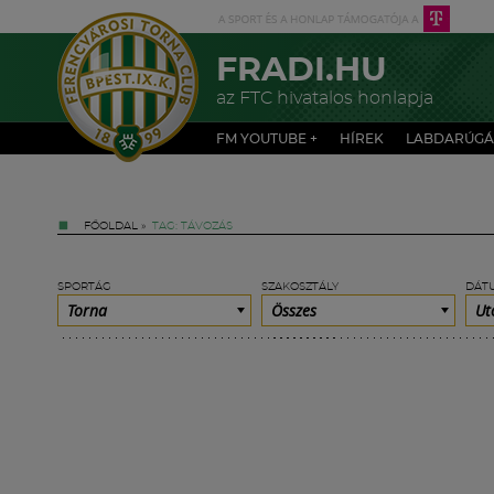
FRADI.HU
az FTC hivatalos honlapja
FM YOUTUBE +
HÍREK
LABDARÚGÁ
FŐOLDAL
»
TAG: TÁVOZÁS
SPORTÁG
SZAKOSZTÁLY
DÁT
Torna
Összes
Ut