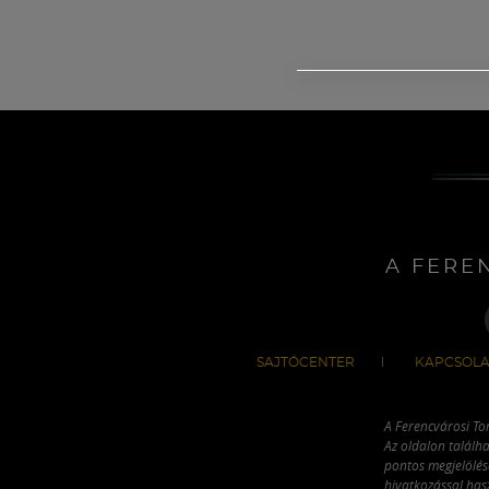
A FERE
SAJTÓCENTER
KAPCSOLA
A Ferencvárosi To
Az oldalon találha
pontos megjelölésé
hivatkozással has