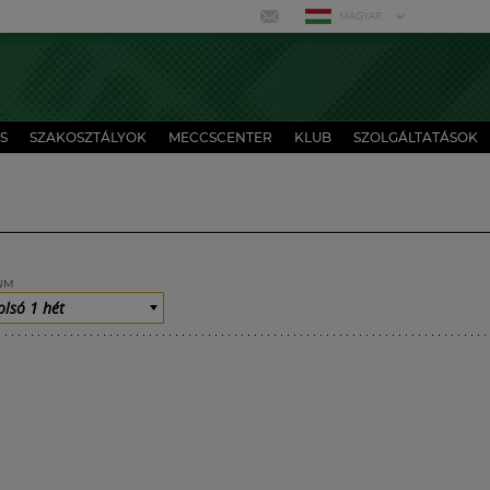
MAGYAR
S
SZAKOSZTÁLYOK
MECCSCENTER
KLUB
SZOLGÁLTATÁSOK
UM
olsó 1 hét