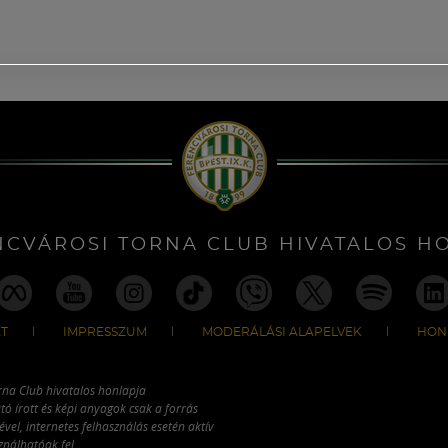
NCVÁROSI TORNA CLUB HIVATALOS H
T
IMPRESSZUM
MODERÁLÁSI ALAPELVEK
HON
rna Club hivatalos honlapja
tó írott és képi anyagok csak a forrás
vel, internetes felhasználás esetén aktív
ználhatóak fel.