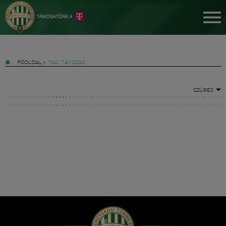
FŐOLDAL
»
TAG: TÁVOZÁS
SZŰRÉS
Jegyek
FM YouTube +
Hírek