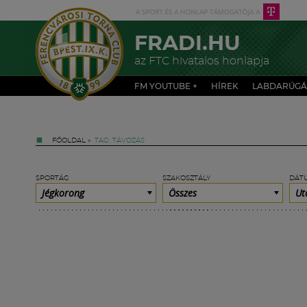
FRADI.HU
az FTC hivatalos honlapja
FM YOUTUBE +
HÍREK
LABDARÚGÁ
FŐOLDAL
»
TAG: TÁVOZÁS
SPORTÁG
SZAKOSZTÁLY
DÁT
Jégkorong
Összes
Ut