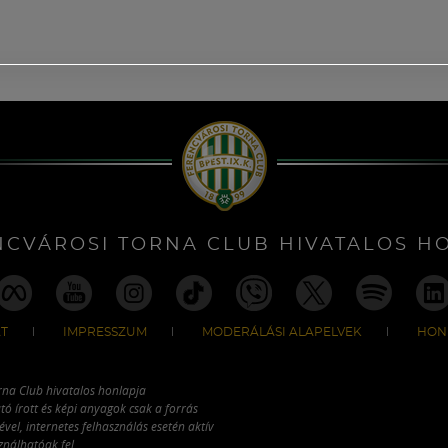
NCVÁROSI TORNA CLUB HIVATALOS H
T
IMPRESSZUM
MODERÁLÁSI ALAPELVEK
HON
rna Club hivatalos honlapja
tó írott és képi anyagok csak a forrás
vel, internetes felhasználás esetén aktív
ználhatóak fel.