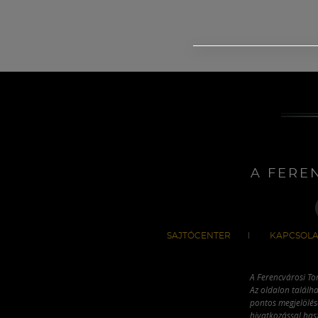
A FERE
SAJTÓCENTER
KAPCSOLA
A Ferencvárosi To
Az oldalon találha
pontos megjelölésé
hivatkozással has