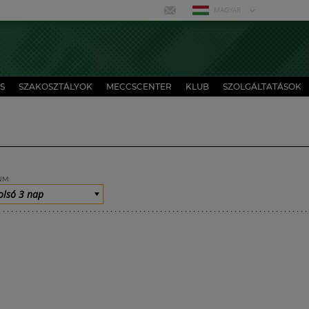
MAGYAR
S
SZAKOSZTÁLYOK
MECCSCENTER
KLUB
SZOLGÁLTATÁSOK
UM
olsó 3 nap