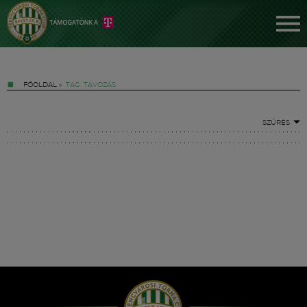
FŐOLDAL
»
TAG: TÁVOZÁS
SZŰRÉS
Jegyek
FM YouTube +
Hírek