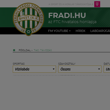
FRADI.HU
az FTC hivatalos honlapja
FM YOUTUBE +
HÍREK
LABDARÚGÁ
FŐOLDAL
»
TAG: TÁVOZÁS
SPORTÁG
SZAKOSZTÁLY
DÁT
Vízilabda
Összes
Ut