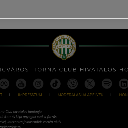
NCVÁROSI TORNA CLUB HIVATALOS H
T
IMPRESSZUM
MODERÁLÁSI ALAPELVEK
HON
rna Club hivatalos honlapja
tó írott és képi anyagok csak a forrás
vel, internetes felhasználás esetén aktív
ználhatóak fel.