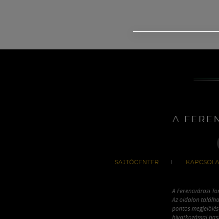
A FERE
SAJTÓCENTER
KAPCSOLA
A Ferencvárosi To
Az oldalon találha
pontos megjelölésé
hivatkozással has