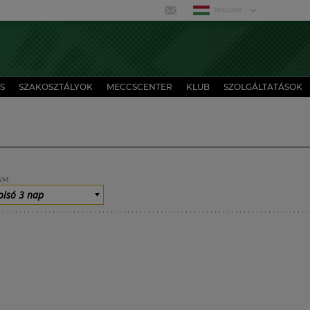
MAGYAR
S
SZAKOSZTÁLYOK
MECCSCENTER
KLUB
SZOLGÁLTATÁSOK
UM
olsó 3 nap