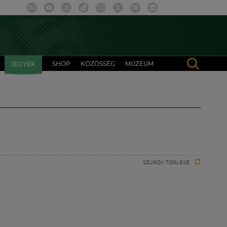
SHOP
KÖZÖSSÉG
MÚZEUM
JEGYEK
SZŰRŐK TÖRLÉSE