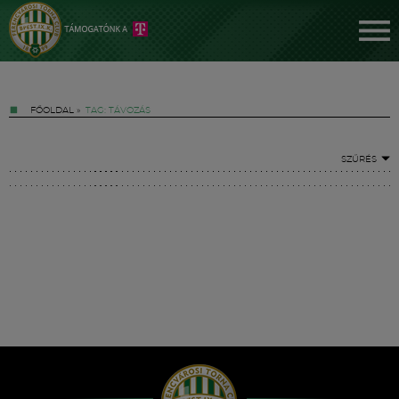
FŐOLDAL
»
TAG: TÁVOZÁS
SZŰRÉS
Jegyek
FM YouTube +
Hírek