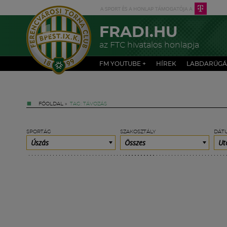
FRADI.HU
az FTC hivatalos honlapja
FM YOUTUBE +
HÍREK
LABDARÚGÁ
FŐOLDAL
»
TAG: TÁVOZÁS
SPORTÁG
SZAKOSZTÁLY
DÁT
Úszás
Összes
Ut