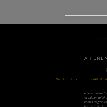
A FERE
SAJTÓCENTER
KAPCSOLA
A Ferencvárosi To
Az oldalon találha
pontos megjelölésé
hivatkozással has