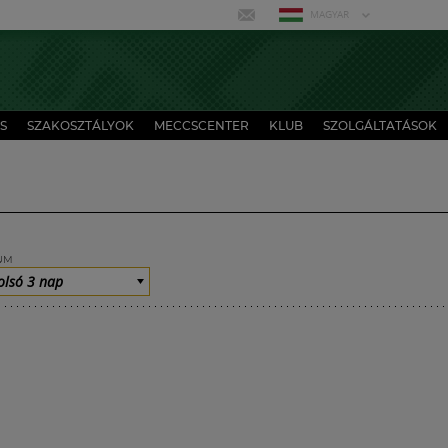
MAGYAR
S
SZAKOSZTÁLYOK
MECCSCENTER
KLUB
SZOLGÁLTATÁSOK
UM
olsó 3 nap