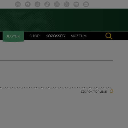
SHOP
KÖZÖSSÉG
MÚZEUM
JEGYEK
SZŰRŐK TÖRLÉSE