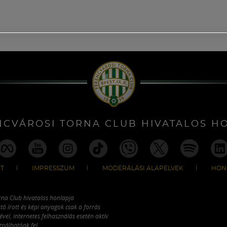
NCVÁROSI TORNA CLUB HIVATALOS H
T
IMPRESSZUM
MODERÁLÁSI ALAPELVEK
HON
rna Club hivatalos honlapja
tó írott és képi anyagok csak a forrás
vel, internetes felhasználás esetén aktív
ználhatóak fel.