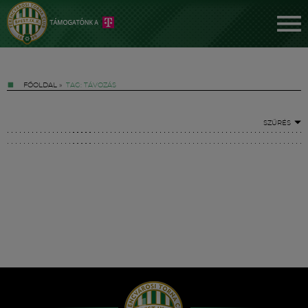
FŐOLDAL
»
TAG: TÁVOZÁS
SZŰRÉS
Jegyek
FM YouTube +
Hírek