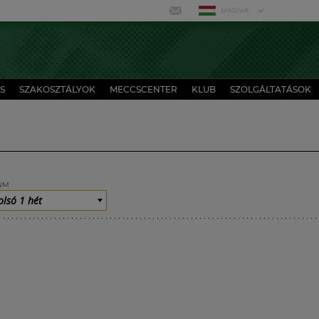
MAGYAR
S
SZAKOSZTÁLYOK
MECCSCENTER
KLUB
SZOLGÁLTATÁSOK
UM
olsó 1 hét