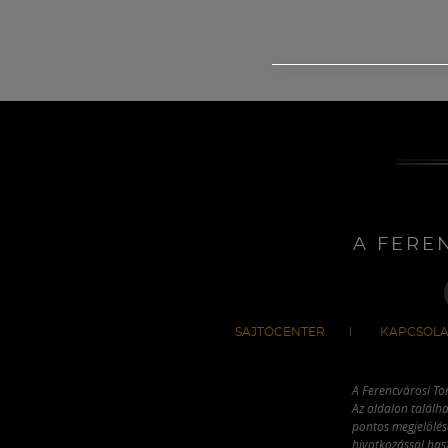
A FERE
SAJTÓCENTER
KAPCSOLA
A Ferencvárosi To
Az oldalon találha
pontos megjelölésé
hivatkozással has