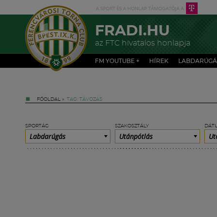
FRADI.HU
az FTC hivatalos honlapja
FM YOUTUBE +
HÍREK
LABDARÚGÁ
FŐOLDAL
»
TAG: TÁVOZÁS
SPORTÁG
SZAKOSZTÁLY
DÁT
Labdarúgás
Utánpótlás
Ut