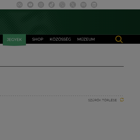
SHOP
KÖZÖSSÉG
MÚZEUM
JEGYEK
SZŰRŐK TÖRLÉSE