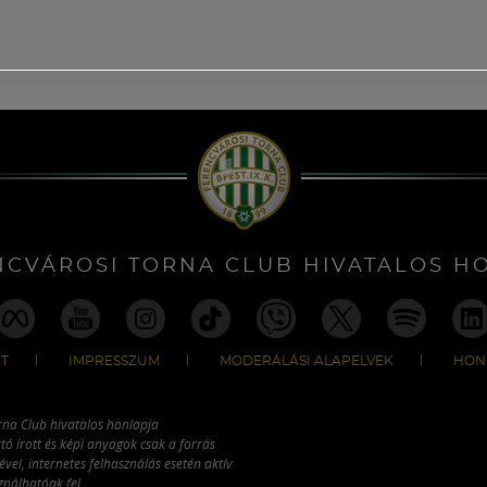
NCVÁROSI TORNA CLUB HIVATALOS H
T
IMPRESSZUM
MODERÁLÁSI ALAPELVEK
HON
rna Club hivatalos honlapja
tó írott és képi anyagok csak a forrás
vel, internetes felhasználás esetén aktív
ználhatóak fel.