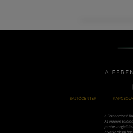
A FERE
SAJTÓCENTER
KAPCSOLA
A Ferencvárosi To
Az oldalon találha
pontos megjelölésé
hivatkozással has