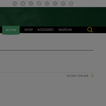
SHOP
KÖZÖSSÉG
MÚZEUM
JEGYEK
SZŰRŐK TÖRLÉSE