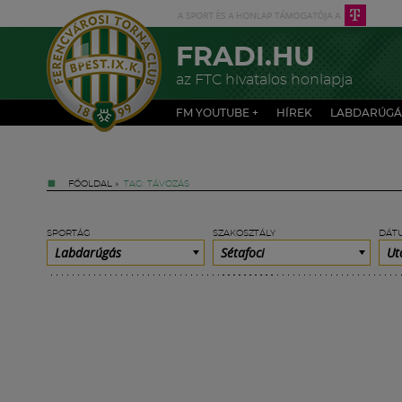
FRADI.HU
az FTC hivatalos honlapja
FM YOUTUBE +
HÍREK
LABDARÚGÁ
FŐOLDAL
»
TAG: TÁVOZÁS
SPORTÁG
SZAKOSZTÁLY
DÁT
Labdarúgás
Sétafoci
Ut