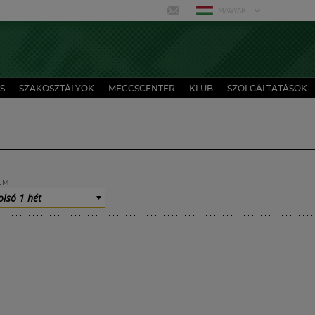
MAGYAR
S
SZAKOSZTÁLYOK
MECCSCENTER
KLUB
SZOLGÁLTATÁSOK
UM
olsó 1 hét