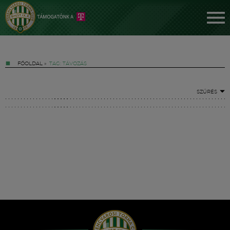
FŐOLDAL
»
TAG: TÁVOZÁS
SZŰRÉS
Jegyek
FM YouTube +
Hírek