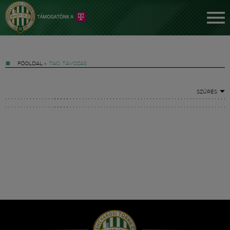
FŐOLDAL
»
TAG: TÁVOZÁS
SZŰRÉS
Jegyek
FM YouTube +
Hírek