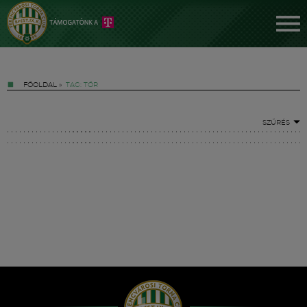
FŐOLDAL
»
TAG: TŐR
SZŰRÉS
Jegyek
FM YouTube +
Hírek