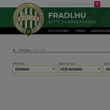
FRADI.HU
az FTC hivatalos honlapja
FM YOUTUBE +
HÍREK
LABDARÚGÁ
FŐOLDAL
»
TAG: TŐR
SPORTÁG
SZAKOSZTÁLY
DÁT
Vízilabda
Férfi vízilabda
Ut