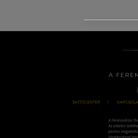
A FERE
SAJTÓCENTER
KAPCSOLA
A Ferencvárosi To
Az oldalon találha
pontos megjelölésé
hivatkozással has