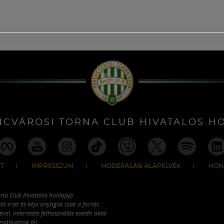
NCVÁROSI TORNA CLUB HIVATALOS H
T
IMPRESSZUM
MODERÁLÁSI ALAPELVEK
HON
rna Club hivatalos honlapja
tó írott és képi anyagok csak a forrás
vel, internetes felhasználás esetén aktív
ználhatóak fel.