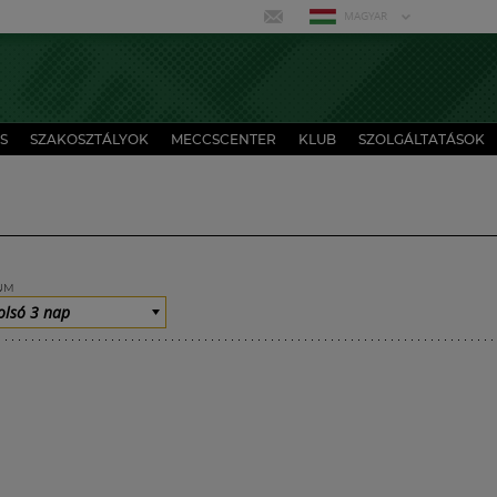
MAGYAR
S
SZAKOSZTÁLYOK
MECCSCENTER
KLUB
SZOLGÁLTATÁSOK
UM
olsó 3 nap