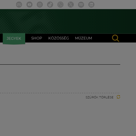
SHOP
KÖZÖSSÉG
MÚZEUM
JEGYEK
SZŰRŐK TÖRLÉSE