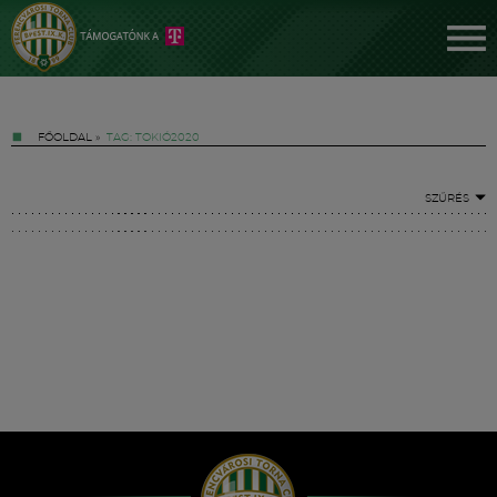
FŐOLDAL
»
TAG: TOKIÓ2020
SZŰRÉS
Jegyek
FM YouTube +
Hírek