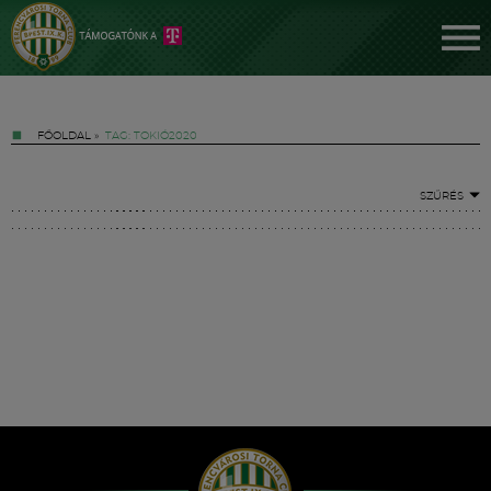
FŐOLDAL
»
TAG: TOKIÓ2020
SZŰRÉS
Jegyek
FM YouTube +
Hírek