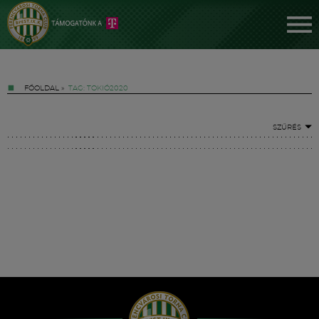
FŐOLDAL
»
TAG: TOKIÓ2020
SZŰRÉS
Jegyek
FM YouTube +
Hírek