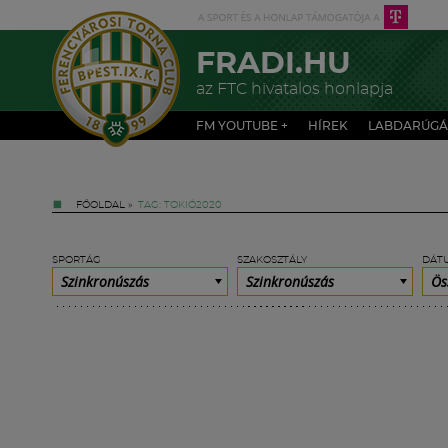
FRADI.HU
az FTC hivatalos honlapja
FM YOUTUBE +
HÍREK
LABDARÚGÁ
FŐOLDAL
»
TAG: TOKIÓ2020
SPORTÁG
SZAKOSZTÁLY
DÁT
Szinkronúszás
Szinkronúszás
Ös