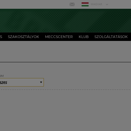
MAGYAR
S
SZAKOSZTÁLYOK
MECCSCENTER
KLUB
SZOLGÁLTATÁSOK
UM
szes