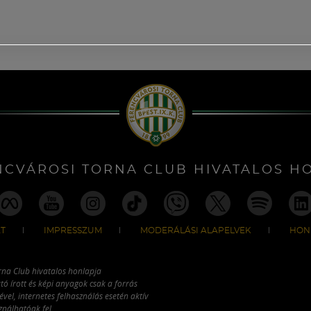
NCVÁROSI TORNA CLUB HIVATALOS H
T
IMPRESSZUM
MODERÁLÁSI ALAPELVEK
HON
rna Club hivatalos honlapja
tó írott és képi anyagok csak a forrás
vel, internetes felhasználás esetén aktív
ználhatóak fel.