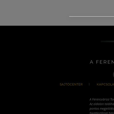
A FERE
SAJTÓCENTER
KAPCSOLA
A Ferencvárosi To
Az oldalon találha
pontos megjelölésé
hivatkozással has