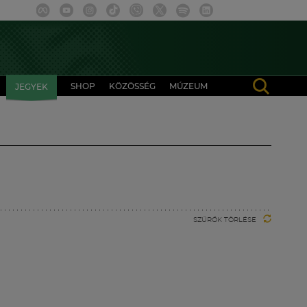
SHOP
KÖZÖSSÉG
MÚZEUM
JEGYEK
SZŰRŐK TÖRLÉSE