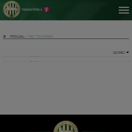
FŐOLDAL
»
TAG: TOKIÓ2020
SZŰRÉS
Jegyek
FM YouTube +
Hírek