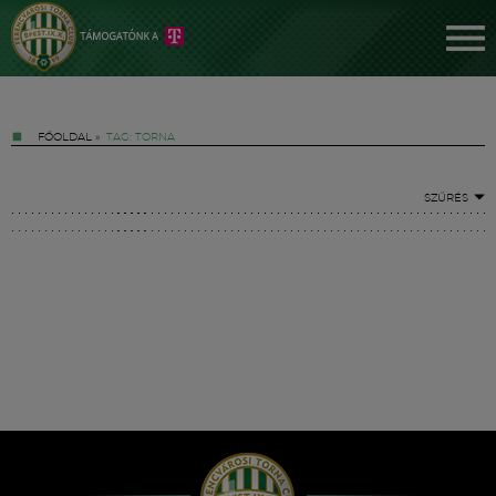
FŐOLDAL
»
TAG: TORNA
SZŰRÉS
Jegyek
FM YouTube +
Hírek