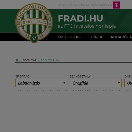
FRADI.HU
az FTC hivatalos honlapja
FM YOUTUBE +
HÍREK
LABDARÚGÁ
FŐOLDAL
»
TAG: TORNA
SPORTÁG
SZAKOSZTÁLY
DÁT
Labdarúgás
Öregfiúk
Ut