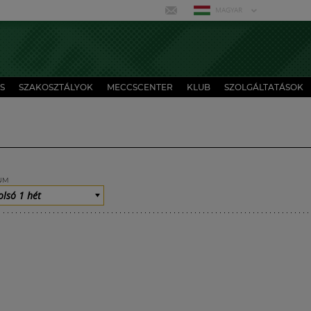
MAGYAR
S
SZAKOSZTÁLYOK
MECCSCENTER
KLUB
SZOLGÁLTATÁSOK
UM
olsó 1 hét