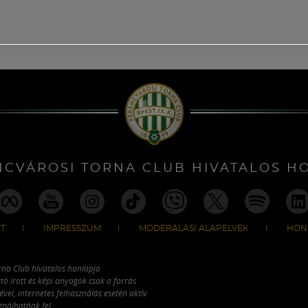
NCVÁROSI TORNA CLUB HIVATALOS H
T
IMPRESSZUM
MODERÁLÁSI ALAPELVEK
HON
rna Club hivatalos honlapja
tó írott és képi anyagok csak a forrás
vel, internetes felhasználás esetén aktív
ználhatóak fel.