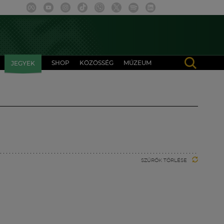
SHOP
KÖZÖSSÉG
MÚZEUM
JEGYEK
SZŰRŐK TÖRLÉSE