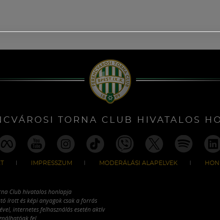
NCVÁROSI TORNA CLUB HIVATALOS H
T
IMPRESSZUM
MODERÁLÁSI ALAPELVEK
HON
rna Club hivatalos honlapja
tó írott és képi anyagok csak a forrás
vel, internetes felhasználás esetén aktív
ználhatóak fel.