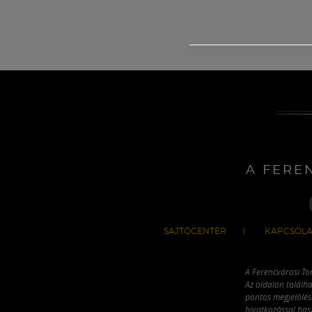
A FERE
SAJTÓCENTER
KAPCSOLA
A Ferencvárosi To
Az oldalon találha
pontos megjelölésé
hivatkozással has