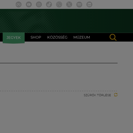
SHOP
KÖZÖSSÉG
MÚZEUM
JEGYEK
SZŰRŐK TÖRLÉSE