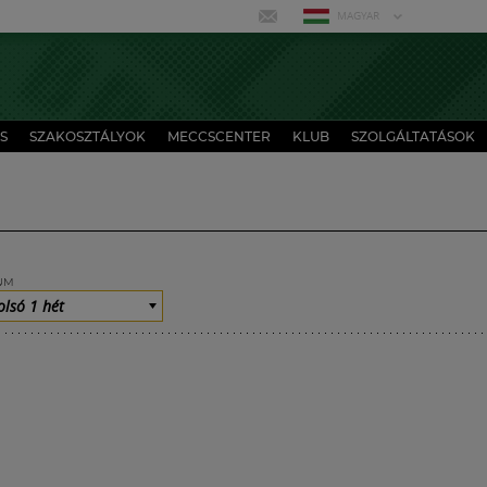
MAGYAR
S
SZAKOSZTÁLYOK
MECCSCENTER
KLUB
SZOLGÁLTATÁSOK
UM
olsó 1 hét