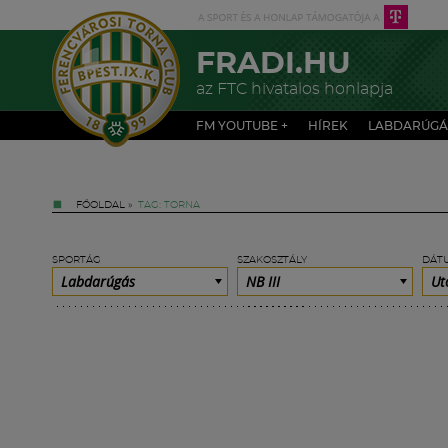
FRADI.HU
az FTC hivatalos honlapja
FM YOUTUBE +
HÍREK
LABDARÚGÁ
FŐOLDAL
»
TAG: TORNA
SPORTÁG
SZAKOSZTÁLY
DÁT
Labdarúgás
NB III
Ut