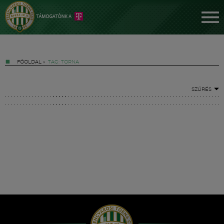
FŐOLDAL
»
TAG: TORNA
SZŰRÉS
Jegyek
FM YouTube +
Hírek