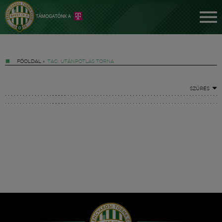
FŐOLDAL
»
TAG: UTÁNPÓTLÁS TORNA
SZŰRÉS
Jegyek
FM YouTube +
Hírek