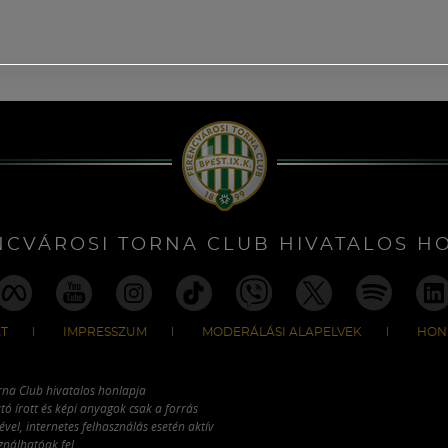
NCVÁROSI TORNA CLUB HIVATALOS H
T
IMPRESSZUM
MODERÁLÁSI ALAPELVEK
HON
rna Club hivatalos honlapja
tó írott és képi anyagok csak a forrás
vel, internetes felhasználás esetén aktív
ználhatóak fel.