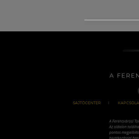
A FERE
SAJTÓCENTER
KAPCSOLA
A Ferencvárosi To
Az oldalon találha
pontos megjelölésé
hivatkozással has