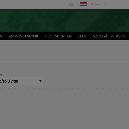
MAGYAR
S
SZAKOSZTÁLYOK
MECCSCENTER
KLUB
SZOLGÁLTATÁSOK
UM
olsó 3 nap