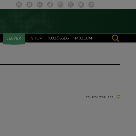
SHOP
KÖZÖSSÉG
MÚZEUM
JEGYEK
SZŰRŐK TÖRLÉSE