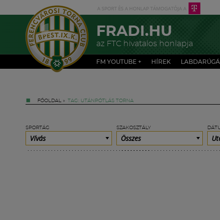
FRADI.HU
az FTC hivatalos honlapja
FM YOUTUBE +
HÍREK
LABDARÚGÁ
FŐOLDAL
»
TAG: UTÁNPÓTLÁS TORNA
SPORTÁG
SZAKOSZTÁLY
DÁT
Vívás
Összes
Ut