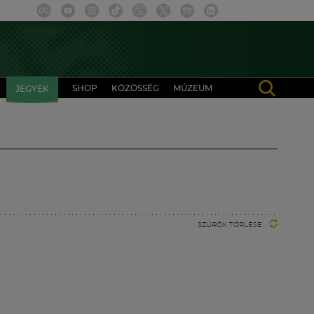
SHOP
KÖZÖSSÉG
MÚZEUM
JEGYEK
SZŰRŐK TÖRLÉSE