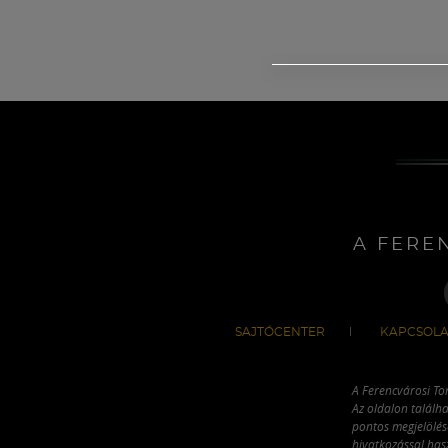
A FERE
SAJTÓCENTER
KAPCSOLA
A Ferencvárosi To
Az oldalon találha
pontos megjelölésé
hivatkozással has