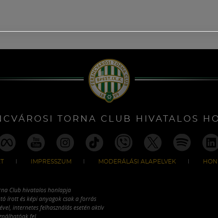
NCVÁROSI TORNA CLUB HIVATALOS H
T
IMPRESSZUM
MODERÁLÁSI ALAPELVEK
HON
rna Club hivatalos honlapja
tó írott és képi anyagok csak a forrás
vel, internetes felhasználás esetén aktív
ználhatóak fel.