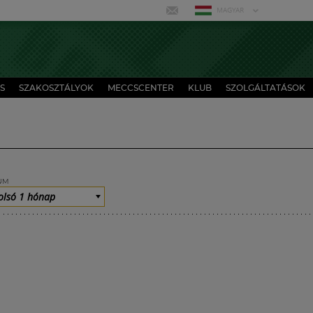
MAGYAR
S
SZAKOSZTÁLYOK
MECCSCENTER
KLUB
SZOLGÁLTATÁSOK
UM
olsó 1 hónap