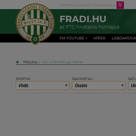
FRADI.HU
az FTC hivatalos honlapja
FM YOUTUBE +
HÍREK
LABDARÚGÁ
FŐOLDAL
»
TAG: UTÁNPÓTLÁS TORNA
SPORTÁG
SZAKOSZTÁLY
DÁT
Vívás
Összes
Ut