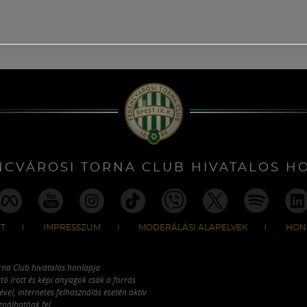
NCVÁROSI TORNA CLUB HIVATALOS H
T
IMPRESSZUM
MODERÁLÁSI ALAPELVEK
HON
rna Club hivatalos honlapja
tó írott és képi anyagok csak a forrás
vel, internetes felhasználás esetén aktív
ználhatóak fel.