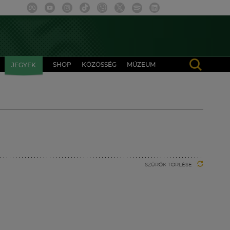
SHOP
KÖZÖSSÉG
MÚZEUM
JEGYEK
SZŰRŐK TÖRLÉSE