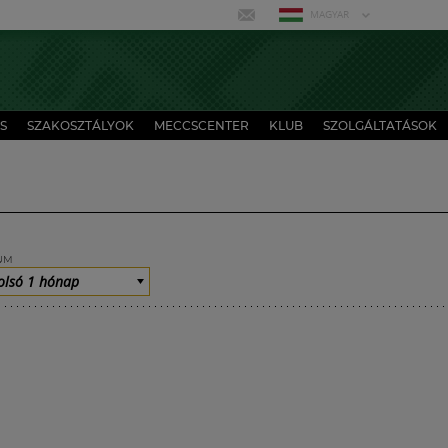
MAGYAR
S
SZAKOSZTÁLYOK
MECCSCENTER
KLUB
SZOLGÁLTATÁSOK
UM
olsó 1 hónap