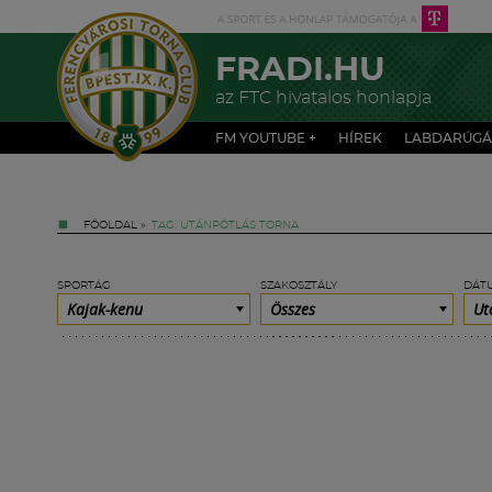
FRADI.HU
az FTC hivatalos honlapja
FM YOUTUBE +
HÍREK
LABDARÚGÁ
FŐOLDAL
»
TAG: UTÁNPÓTLÁS TORNA
SPORTÁG
SZAKOSZTÁLY
DÁT
Kajak-kenu
Összes
Ut