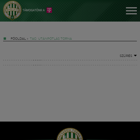
FŐOLDAL
»
TAG: UTÁNPÓTLÁS TORNA
SZŰRÉS
Jegyek
FM YouTube +
Hírek