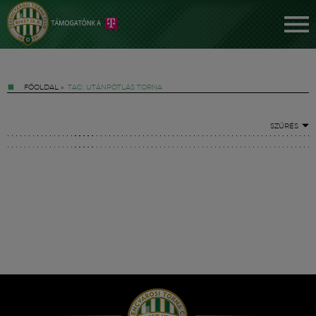
FŐOLDAL
»
TAG: UTÁNPÓTLÁS TORNA
SZŰRÉS
Jegyek
FM YouTube +
Hírek