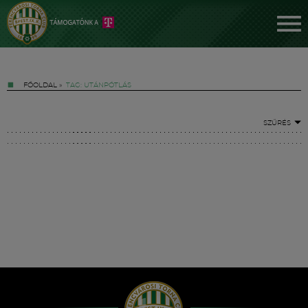
FŐOLDAL
»
TAG: UTÁNPÓTLÁS
SZŰRÉS
Jegyek
FM YouTube +
Hírek