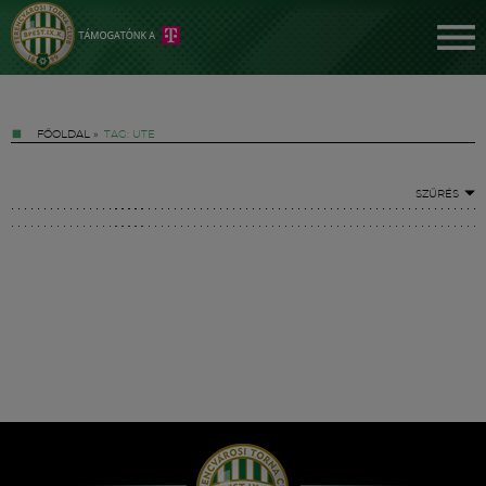
FŐOLDAL
»
TAG: UTE
SZŰRÉS
Jegyek
FM YouTube +
Hírek