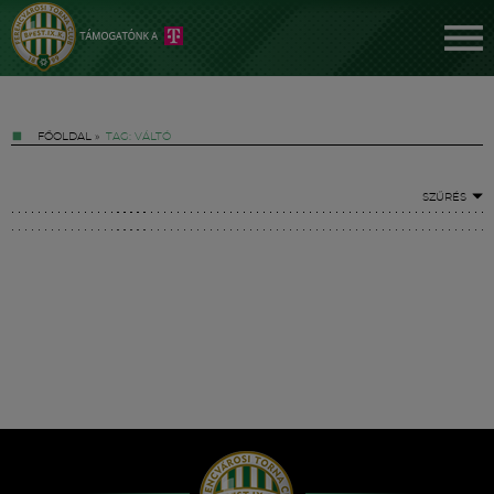
FŐOLDAL
»
TAG: VÁLTÓ
SZŰRÉS
Jegyek
FM YouTube +
Hírek